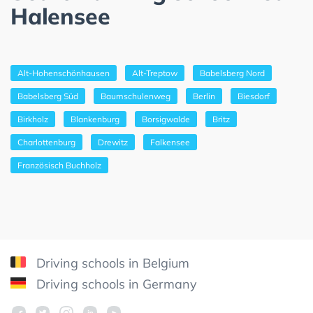
Halensee
Alt-Hohenschönhausen
Alt-Treptow
Babelsberg Nord
Babelsberg Süd
Baumschulenweg
Berlin
Biesdorf
Birkholz
Blankenburg
Borsigwalde
Britz
Charlottenburg
Drewitz
Falkensee
Französisch Buchholz
Driving schools in Belgium
Driving schools in Germany