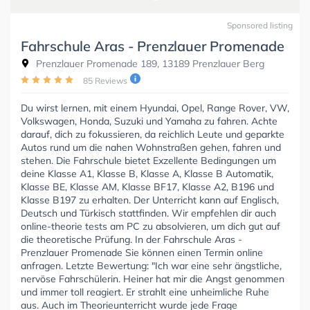
Sponsored listing
Fahrschule Aras - Prenzlauer Promenade
Prenzlauer Promenade 189, 13189 Prenzlauer Berg
85 Reviews
Du wirst lernen, mit einem Hyundai, Opel, Range Rover, VW,
Volkswagen, Honda, Suzuki und Yamaha zu fahren. Achte
darauf, dich zu fokussieren, da reichlich Leute und geparkte
Autos rund um die nahen Wohnstraßen gehen, fahren und
stehen. Die Fahrschule bietet Exzellente Bedingungen um
deine Klasse A1, Klasse B, Klasse A, Klasse B Automatik,
Klasse BE, Klasse AM, Klasse BF17, Klasse A2, B196 und
Klasse B197 zu erhalten. Der Unterricht kann auf Englisch,
Deutsch und Türkisch stattfinden. Wir empfehlen dir auch
online-theorie tests am PC zu absolvieren, um dich gut auf
die theoretische Prüfung. In der Fahrschule Aras -
Prenzlauer Promenade Sie können einen Termin online
anfragen. Letzte Bewertung: "Ich war eine sehr ängstliche,
nervöse Fahrschülerin. Heiner hat mir die Angst genommen
und immer toll reagiert. Er strahlt eine unheimliche Ruhe
aus. Auch im Theorieunterricht wurde jede Frage