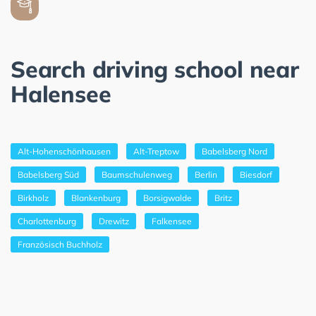
Search driving school near
Halensee
Alt-Hohenschönhausen
Alt-Treptow
Babelsberg Nord
Babelsberg Süd
Baumschulenweg
Berlin
Biesdorf
Birkholz
Blankenburg
Borsigwalde
Britz
Charlottenburg
Drewitz
Falkensee
Französisch Buchholz