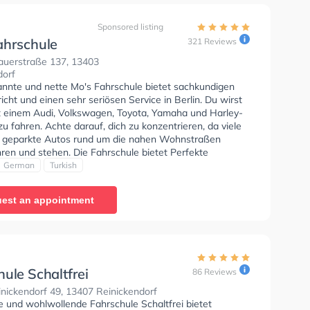
Sponsored listing
ahrschule
321 Reviews
auerstraße 137, 13403
dorf
annte und nette Mo's Fahrschule bietet sachkundigen
icht und einen sehr seriösen Service in Berlin. Du wirst
it einem Audi, Volkswagen, Toyota, Yamaha und Harley-
u fahren. Achte darauf, dich zu konzentrieren, da viele
 geparkte Autos rund um die nahen Wohnstraßen
ren und stehen. Die Fahrschule bietet Perfekte
en um deine Klasse B Automatik, Klasse BE, Klasse
German
Turkish
7, Klasse B197, B196, Klasse B, Klasse B96, Klasse A1,
Klasse A2, Auffrischung B Schaltung, Auffrischung B
est an appointment
, Klasse ASF und Klasse FES zu erhalten. Der Unterricht
nglisch, Deutsch und Türkisch stattfinden. Die Erste-
 in der Schule. Wir empfehlen dir auch online-theorie
C zu absolvieren, um dich gut auf die theoretische
etzte Bewertung: "Die Fahrlehrer sind unfassbar lieb
geduldig. Es macht viel Spaß hier Autofahren zu lernen!"
ule Schaltfrei
86 Reviews
nickendorf 49, 13407 Reinickendorf
e und wohlwollende Fahrschule Schaltfrei bietet