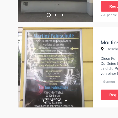
Requ
720 people 
Martin
Raschdo
Diese Fahr
Du Deine 
sind die P
von einer
German
Requ