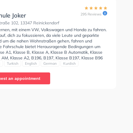
hule Joker
295 Reviews
traße 102, 13347 Reinickendorf
lernen, mit einem VW, Volkswagen und Honda zu fahren.
uf, dich zu fokussieren, da viele Leute und geparkte
d um die nahen Wohnstraßen gehen, fahren und
ie Fahrschule bietet Herausragende Bedingungen um
se A1, Klasse B, Klasse A, Klasse B Automatik, Klasse
e AM, Klasse A2, B196, B197, Klasse B197, Klasse B96
 BF17 zu erhalten. Der Unterricht kann auf --
c
Turkish
English
German
Kurdish
 Arabisch, Türkisch, Englisch, Deutsch und Kurdisch
n. Die Erste-Hilfe-Kurs in der Schule. Wir empfehlen dir
est an appointment
e-theorie tests am PC zu absolvieren, um dich gut auf
tische Prüfung. Letzte Bewertung: "Durch ihre
nelle Arbeitsweise, kommt man näher ans Ziel🚗🚗🚗"