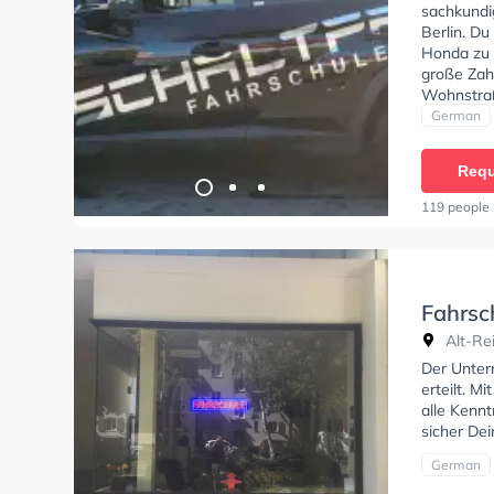
sachkundig
Berlin. D
Honda zu f
große Zah
Wohnstraß
Exzellent
German
Automatik
B197 und K
Requ
Schule. W
absolviere
119 people 
Bewertung:
challenge
Fahrsc
Alt-Rei
Der Unterr
erteilt. M
alle Kennt
sicher De
German