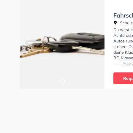
Fahrsc
Schuls
Du wirst 
Achte dara
Autos run
stehen. D
deine Klas
BE, Klass
und Klasse
Arabi
language_,
stattfinde
Requ
auch onlin
die theore
professio