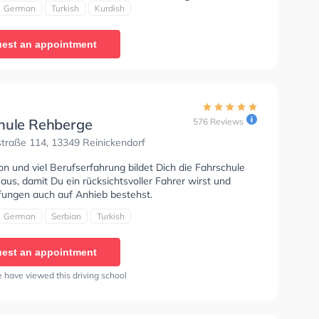
en um deine Klasse B, Klasse B Automatik, Klasse
German
Turkish
Kurdish
7, Auffrischung B Schaltung, Auffrischung B Automatik,
97, MPU, Klasse ASF und Klasse FES zu erhalten. Der
est an appointment
 kann auf Englisch, Deutsch, Türkisch und Kurdisch
n. Die Erste-Hilfe-Kurs in der Schule. Wir empfehlen dir
e-theorie tests am PC zu absolvieren, um dich gut auf
tische Prüfung. Letzte Bewertung: "Sehr freundliche
e mit toller Atmosphäre. Absolut empfehlenswert!"
hule Rehberge
576 Reviews
traße 114, 13349 Reinickendorf
ion und viel Berufserfahrung bildet Dich die Fahrschule
us, damit Du ein rücksichtsvoller Fahrer wirst und
fungen auch auf Anhieb bestehst.
German
Serbian
Turkish
est an appointment
 have viewed this driving school