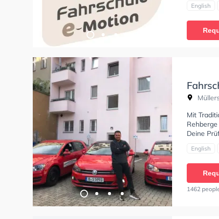
Bedingung
English
BF17, B19
Klasse B1
Requ
Unterricht
stattfinde
auch onlin
die theore
Fahrschul
Fahrsc
Müllers
Mit Tradit
Rehberge a
Deine Prü
English
Requ
1462 people