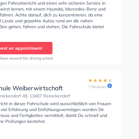
en Fahrunterricht und einen sehr sicheren Service in
u wirst lernen, mit einem Hyundai, Mercedes-Benz und
ahren. Achte darauf, dich zu konzentrieren, da eine
l Leute und geparkte Autos rund um die nahen
en gehen, fahren und stehen. Die Fahrschule bietet
e Bedingungen um deine Klasse B, Klasse A, Klasse B
, Klasse BE, Klasse B96, Klasse BF17, Klasse A2, B196,
lasse B197 zu erhalten. Die Erste-Hilfe-Kurs in der
est an appointment
ir empfehlen dir auch online-theorie tests am PC zu
n, um dich gut auf die theoretische Prüfung. Letzte
have viewed this driving school
 "The instructor is very friendly and clears all my
s. I would recommend others too"
hule Weiberwirtschaft
7 Reviews
nickendorf 49, 13407 Reinickendorf
icht in dieser Fahrschule wird ausschließlich von Frauen
it viel Erfahrung und Einfühlungsvermögen werden Dir
nisse und Fertigkeiten vermittelt, damit Du schnell und
ine Prüfungen bestehst.