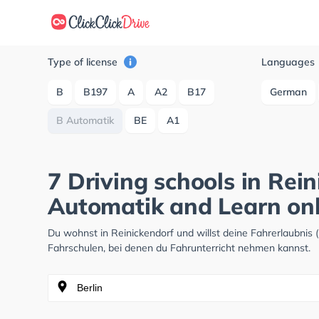
Type of license
Languages
B
B197
A
A2
B17
German
B Automatik
BE
A1
7 Driving schools in Rei
Automatik and Learn onl
Du wohnst in Reinickendorf und willst deine Fahrerlaubni
Fahrschulen, bei denen du Fahrunterricht nehmen kannst.