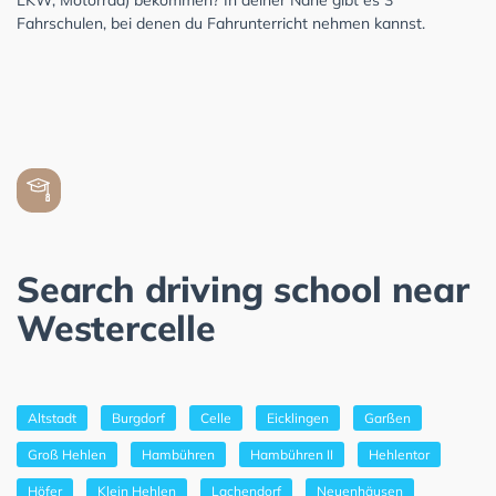
Fahrschulen, bei denen du Fahrunterricht nehmen kannst.
Search driving school near
Westercelle
Altstadt
Burgdorf
Celle
Eicklingen
Garßen
Groß Hehlen
Hambühren
Hambühren II
Hehlentor
Höfer
Klein Hehlen
Lachendorf
Neuenhäusen