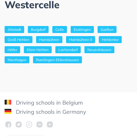
Westercelle
Altstadt
Burgdorf
Celle
Eicklingen
Garßen
Groß Hehlen
Hambühren
Hambühren II
Hehlentor
Höfer
Klein Hehlen
Lachendorf
Neuenhäusen
Nienhagen
Ramlingen-Ehlershausen
Driving schools in Belgium
Driving schools in Germany