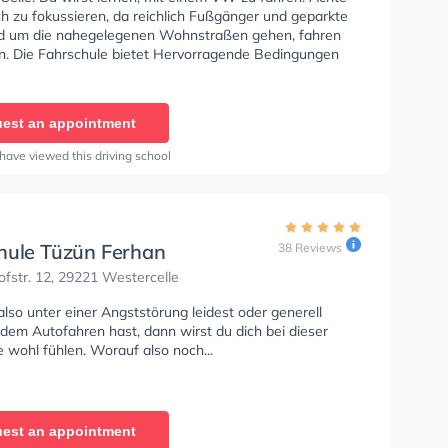
ch zu fokussieren, da reichlich Fußgänger und geparkte
d um die nahegelegenen Wohnstraßen gehen, fahren
n. Die Fahrschule bietet Hervorragende Bedingungen
lasse B zu erhalten. In der Fahrschule Klinkert Thomas
n einen Termin online anfragen.
est an appointment
have viewed this driving school
hule Tüzün Ferhan
38 Reviews
fstr. 12, 29221 Westercelle
so unter einer Angststörung leidest oder generell
dem Autofahren hast, dann wirst du dich bei dieser
 wohl fühlen. Worauf also noch...
est an appointment