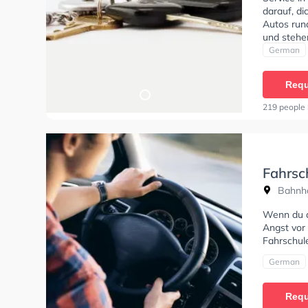
darauf, di
Autos run
und stehe
um deine K
German
Sie könne
Requ
219 people 
Fahrsc
Bahnho
Wenn du al
Angst vor 
Fahrschule
German
Requ