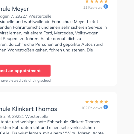
hule Meyer
11 Reviews
gen 7, 29227 Westercelle
ssionelle und wohlwollende Fahrschule Meyer bietet
enden Fahrunterricht und einen sehr sicheren Service in
wirst lernen, mit einem Ford, Mercedes, Volkswagen,
 Peugeot zu fahren. Achte darauf, dich zu
eren, da zahlreiche Personen und geparkte Autos rund
hen Wohnstraßen gehen, fahren und stehen. Die
e bietet Exzellente Bedingungen um deine Klasse A1,
 Klasse A, Klasse BE, Klasse AM, Klasse A2 und Mofa -
inigung zu erhalten. In der Fahrschule Meyer Sie
est an appointment
nen Termin online anfragen.
have viewed this driving school
hule Klinkert Thomas
102 Reviews
Str. 9, 29221 Westercelle
tente und wohlgesinnte Fahrschule Klinkert Thomas
fekten Fahrunterricht und einen sehr verlässlichen
 Celle. Du wirst lernen, mit einem VW zu fahren. Achte