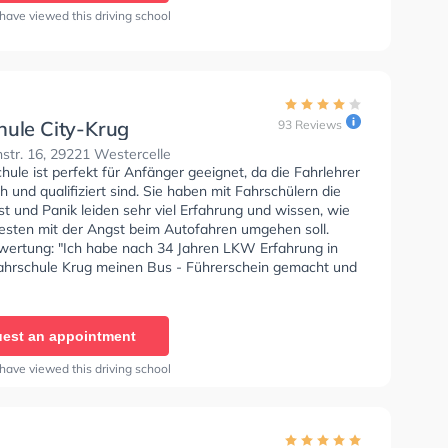
have viewed this driving school
hule City-Krug
93 Reviews
str. 16, 29221 Westercelle
hule ist perfekt für Anfänger geeignet, da die Fahrlehrer
 und qualifiziert sind. Sie haben mit Fahrschülern die
t und Panik leiden sehr viel Erfahrung und wissen, wie
sten mit der Angst beim Autofahren umgehen soll.
wertung: "Ich habe nach 34 Jahren LKW Erfahrung in
Fahrschule Krug meinen Bus - Führerschein gemacht und
ch mich von Anfang an in guten Händen. Das Personal ist
ber die Theorie Ausbilder bis zu den Fahrlehrern
 und freundlich. Wenn man sich Mühe gibt, wird sich
est an appointment
 gegeben - es wird gefordert und gegeben! Ich kann
rschule uneingeschränkt weiter empfehlen. 👍"
have viewed this driving school