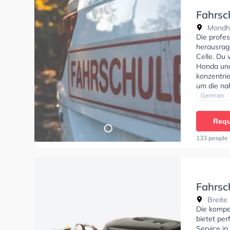
Fahrsc
Mondha
Die profe
herausrag
Celle. Du 
Honda und
konzentri
um die na
Fahrschul
German
Klasse B,
Prüfbesche
Requ
können ei
133 people 
Fahrsc
Breite 
Die kompe
bietet per
Service in