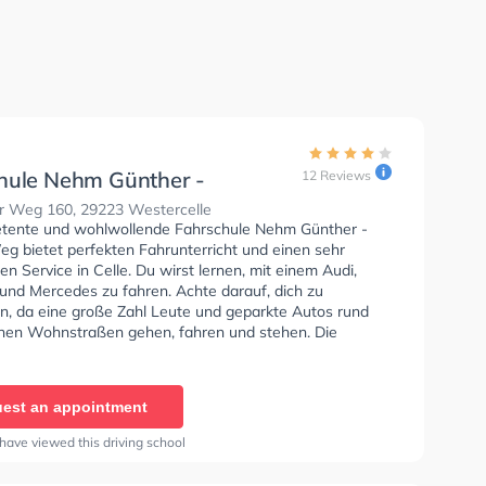
hule Nehm Günther -
12 Reviews
r Weg
 Weg 160, 29223 Westercelle
tente und wohlwollende Fahrschule Nehm Günther -
g bietet perfekten Fahrunterricht und einen sehr
hen Service in Celle. Du wirst lernen, mit einem Audi,
nd Mercedes zu fahren. Achte darauf, dich zu
en, da eine große Zahl Leute und geparkte Autos rund
hen Wohnstraßen gehen, fahren und stehen. Die
e bietet Exzellente Bedingungen um deine Klasse A1,
Klasse A, Klasse B Automatik, Klasse BE, Klasse B96,
, Klasse BF17, Klasse A2, Klasse C1, Klasse C1E, Klasse
est an appointment
CE, Klasse D1, Klasse DE1, Klasse D, Klasse DE, Klasse
T und Mofa - Prüfbescheinigung zu erhalten. In der
have viewed this driving school
e Nehm Günther - Bremer Weg Sie können einen Termin
ragen.