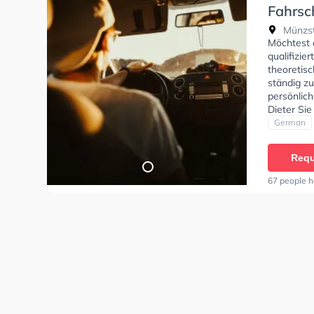
Fahrsc
Dieter
Münzst
Möchtest 
qualifizie
theoretisc
ständig zu
persönlich
Dieter Sie
German
Requ
67 people h