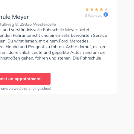
hule Meyer
9 Reviews
tallweg 8, 29336 Westercelle
e und verständnisvolle Fahrschule Meyer bietet
enden Fahrunterricht und einen sehr bewährten Service
en. Du wirst lernen, mit einem Ford, Mercedes,
n, Honda und Peugeot zu fahren. Achte darauf, dich zu
ren, da reichlich Leute und geparkte Autos rund um die
nstraßen gehen, fahren und stehen. Die Fahrschule
rfekte Bedingungen um deine Klasse A1, Klasse B,
 Klasse BE, Klasse AM, Klasse A2 und Mofa -
inigung zu erhalten. In der Fahrschule Meyer Sie
est an appointment
nen Termin online anfragen.
have viewed this driving school