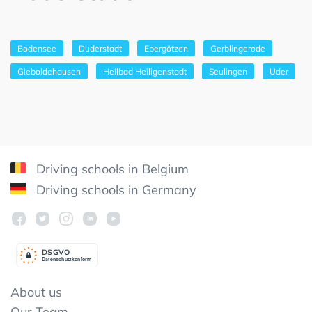
Bodensee
Duderstadt
Ebergötzen
Gerblingerode
Gieboldehausen
Heilbad Heiligenstadt
Seulingen
Uder
Driving schools in Belgium
Driving schools in Germany
DSGV
O
Datenschutzkonform
About us
Our Team