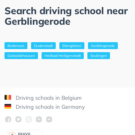
Search driving school near
Gerblingerode
Bodensee
Duderstadt
Ebergötzen
Gerblingerode
Gieboldehausen
Heilbad Heiligenstadt
Seulingen
Driving schools in Belgium
Driving schools in Germany
DSGV
O