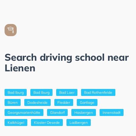
Search driving school near
Lienen
Bad Iburg
Bad Iburg
Bad Laer
Bad Rothenfelde
Büren
Dodesheide
Fledder
Gartlage
Georgsmarienhütte
Glandorf
Hasbergen
Innenstadt
Kalkhügel
Kloster Oesede
Ladbergen