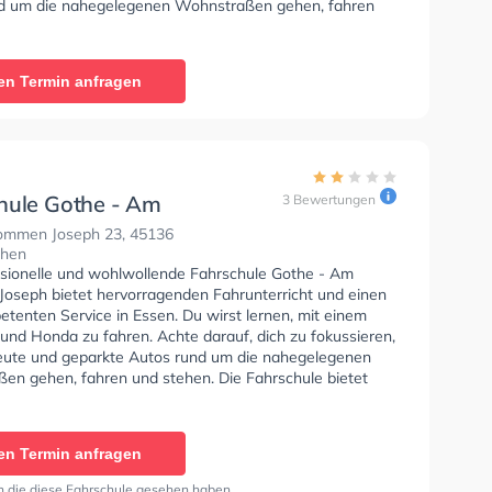
d um die nahegelegenen Wohnstraßen gehen, fahren
n. Die Fahrschule bietet Herausragende Bedingungen
Klasse A1, Klasse B, Klasse A, Klasse B Automatik,
 Klasse A2, Klasse C1E, Klasse C, Klasse CE, Klasse D1,
en Termin anfragen
, Klasse D, Klasse L, Klasse T und Mofa -
inigung zu erhalten. Wir empfehlen dir auch online-
sts am PC zu absolvieren, um dich gut auf die
he Prüfung. Letzte Bewertung: "Der Blockunterricht ist
ut und die fahrausbildung ebenso"
hule Gothe - Am
3 Bewertungen
en Joseph
mmen Joseph 23, 45136
chen
ssionelle und wohlwollende Fahrschule Gothe - Am
oseph bietet hervorragenden Fahrunterricht und einen
tenten Service in Essen. Du wirst lernen, mit einem
und Honda zu fahren. Achte darauf, dich zu fokussieren,
Leute und geparkte Autos rund um die nahegelegenen
en gehen, fahren und stehen. Die Fahrschule bietet
Bedingungen um deine Klasse A1, Klasse B, Klasse A,
, Klasse B96, Klasse AM, Klasse A2, Klasse C1, Klasse
e C, Klasse CE, Klasse D1, Klasse DE1, Klasse D, Klasse
en Termin anfragen
 L, Klasse T und Mofa - Prüfbescheinigung zu erhalten.
Hilfe-Kurs in der Schule. In der Fahrschule Gothe - Am
n die diese Fahrschule gesehen haben