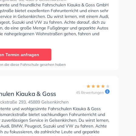
annte und freundliche Fahrschulen Kiauka & Goss GmbH
straße bietet exzellenten Fahrunterricht und einen sehr
ervice in Gelsenkirchen. Du wirst lernen, mit einem Audi,
eot, Suzuki und VW zu fahren. Achte darauf, dich zu
en, da eine große Menge Fußgänger und geparkte Autos
ie nahegelegenen Wohnstraßen gehen, fahren und
ie Fahrschule bietet Herausragende Bedingungen um
se A1, Klasse B, Klasse A, Klasse BE, Klasse A2, Klasse
 C1E, Klasse C, Klasse CE, Klasse D1, Klasse DE1,
en Termin anfragen
Klasse L, Klasse T, Klasse B Automatik und Mofa -
inigung zu erhalten. Wir empfehlen dir auch online-
en die diese Fahrschule gesehen haben
sts am PC zu absolvieren, um dich gut auf die
che Prüfung. Letzte Bewertung: "Super Fahrschule
swert. Interessanter Theorieunterricht und ein sehr
es und familiäres Umfeld."
hulen Kiauka & Goss
45 Bewertungen
 Bismarckstraße
ckstraße 293, 45889 Gelsenkirchen
tente und wohlgesinnte Fahrschulen Kiauka & Goss
smarckstraße bietet sachkundigen Fahrunterricht und
 zuverlässigen Service in Gelsenkirchen. Du wirst lernen,
 Audi, BMW, Peugeot, Suzuki und VW zu fahren. Achte
ch zu fokussieren, da zahlreiche Leute und geparkte