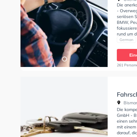
Die anerk
- Overweg
seriösen S
BMW, Peug
fokussier
rund um d
stehen. D
German
deine Klas
C1, Klasse
Ein
Klasse D, 
Prüfbesche
261 Person
theorie te
theoretis
empfehlen
freundlich
Fahrsc
GmbH -
Bismar
Die kompe
GmbH - Bi
einen sehr
mit einem
darauf, di