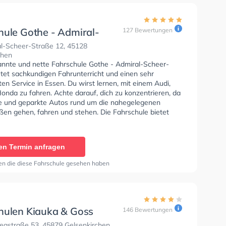
hule Gothe - Admiral-
127 Bewertungen
-Straße
l-Scheer-Straße 12, 45128
chen
annte und nette Fahrschule Gothe - Admiral-Scheer-
etet sachkundigen Fahrunterricht und einen sehr
n Service in Essen. Du wirst lernen, mit einem Audi,
nda zu fahren. Achte darauf, dich zu konzentrieren, da
te und geparkte Autos rund um die nahegelegenen
en gehen, fahren und stehen. Die Fahrschule bietet
Bedingungen um deine Klasse A1, Klasse B, Klasse A,
, Klasse B96, Klasse AM, Klasse A2, Klasse C1, Klasse
e C, Klasse CE, Klasse D1, Klasse DE1, Klasse D, Klasse
en Termin anfragen
 L, Klasse T und Mofa - Prüfbescheinigung zu erhalten.
Hilfe-Kurs in der Schule.
en die diese Fahrschule gesehen haben
hulen Kiauka & Goss
146 Bewertungen
- Overwegstraße
gstraße 53, 45879 Gelsenkirchen