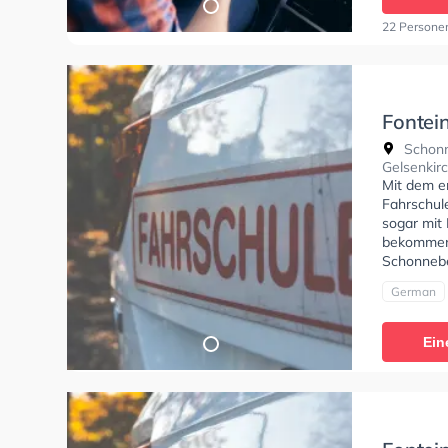
Klasse A2
Prüfbesche
22 Persone
Wir empfeh
um dich gu
Hermanski
anfragen.
Fontein
Schon
Schonn
Gelsenkir
Mit dem e
Fahrschul
sogar mit 
bekommen.
Schonnebe
German
Ein