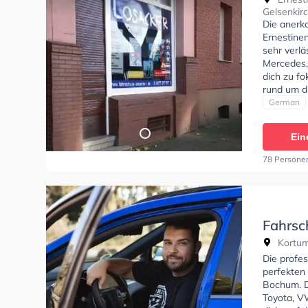
Gelsenkir
Die anerk
Ernestine
sehr verlä
Mercedes,
dich zu f
rund um d
Fahrschul
German
B, Klasse 
Klasse B9
Ein
78 Persone
Fahrs
Kortum
Die profe
perfekten 
Bochum. D
Toyota, V