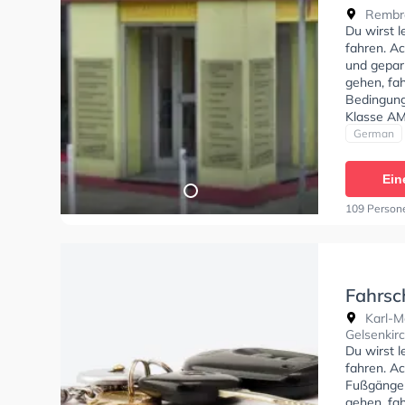
Rembr
Rembra
Du wirst 
fahren. Ac
und gepar
gehen, fah
Bedingung
Klasse AM
Letzte Bew
German
und lustig
war somit 
Ein
auf Fahrs
ich nur we
109 Person
Fahrsc
Karl-M
Gelsenkir
Du wirst 
fahren. Ac
Fußgänger
gehen, fa