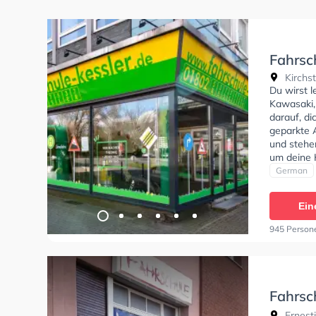
Fahrsc
Kirchst
Du wirst 
Kawasaki,
darauf, di
geparkte 
und stehe
um deine K
Klasse AM
German
D1, Klass
Automatik
Ein
C1+C1E, B
Die Erste-
945 Person
theorie te
theoretisc
Fahrsc
Ernest
Ernest