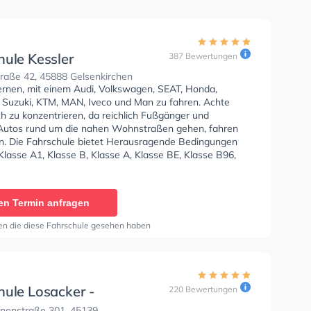
hule Kessler
387 Bewertungen
raße 42, 45888 Gelsenkirchen
lernen, mit einem Audi, Volkswagen, SEAT, Honda,
 Suzuki, KTM, MAN, Iveco und Man zu fahren. Achte
ch zu konzentrieren, da reichlich Fußgänger und
Autos rund um die nahen Wohnstraßen gehen, fahren
n. Die Fahrschule bietet Herausragende Bedingungen
lasse A1, Klasse B, Klasse A, Klasse BE, Klasse B96,
, Klasse BF17, Klasse A2, Klasse C, Klasse CE, Klasse
e DE1, Klasse D, Mofa - Prüfbescheinigung, Klasse B
, Klasse C1, Klasse C1E, Klasse DE, Klasse C+CE, Klasse
en Termin anfragen
196, B197, Klasse ASF und Klasse B197 zu erhalten.
Hilfe-Kurs in der Schule. Wir empfehlen dir auch online-
en die diese Fahrschule gesehen haben
sts am PC zu absolvieren, um dich gut auf die
he Prüfung.
hule Losacker -
220 Bewertungen
inenstraße
inenstraße 301, 45139