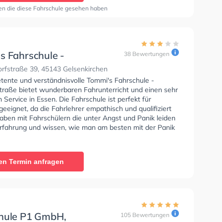
Hilfe-Kurs in der Schule.
en die diese Fahrschule gesehen haben
s Fahrschule -
38 Bewertungen
rfstraße
rfstraße 39, 45143 Gelsenkirchen
tente und verständnisvolle Tommi's Fahrschule -
traße bietet wunderbaren Fahrunterricht und einen sehr
Service in Essen. Die Fahrschule ist perfekt für
eeignet, da die Fahrlehrer empathisch und qualifiziert
haben mit Fahrschülern die unter Angst und Panik leiden
 Erfahrung und wissen, wie man am besten mit der Panik
fahren umgehen soll. In der Tommi's Fahrschule -
traße Sie können einen Termin online anfragen.
en Termin anfragen
hule P1 GmbH,
105 Bewertungen