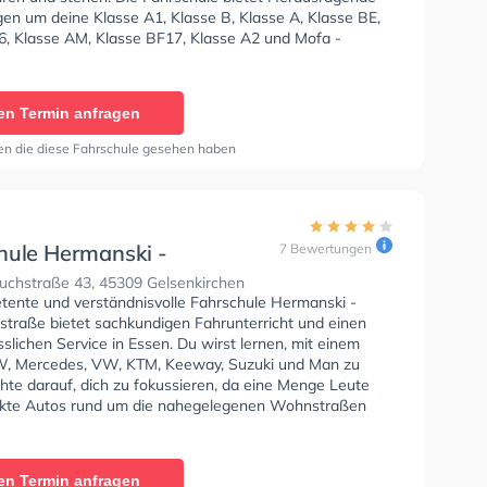
en um deine Klasse A1, Klasse B, Klasse A, Klasse BE,
6, Klasse AM, Klasse BF17, Klasse A2 und Mofa -
inigung zu erhalten. Letzte Bewertung: "vielen Dank,
 Sie sind der beste Fahrlehrer, den ich bisher kenne.
Ihre Geduld und Freundlichkeit und vor allem für den
en Termin anfragen
en Sie mir entgegenbringen. Schüler, die einen
in machen möchten, sollten Sahin Abi fragen, er ist
en die diese Fahrschule gesehen haben
r Beste 👌. Ich habe die praktische Prüfung nur einmal
berhaupt kein Stress, er ist immer bereit, Ihnen alles
gen, was Sie über das Fahren wissen müssen. Und
ann er so gut Englisch sprechen. Diejenigen, die ihren
ein auf Englisch machen möchten, fragen Sahin Abi."
hule Hermanski -
7 Bewertungen
uchstraße
uchstraße 43, 45309 Gelsenkirchen
tente und verständnisvolle Fahrschule Hermanski -
straße bietet sachkundigen Fahrunterricht und einen
sslichen Service in Essen. Du wirst lernen, mit einem
, Mercedes, VW, KTM, Keeway, Suzuki und Man zu
hte darauf, dich zu fokussieren, da eine Menge Leute
kte Autos rund um die nahegelegenen Wohnstraßen
hren und stehen. Die Fahrschule bietet Herausragende
en um deine Klasse A1, Klasse B, Klasse A, Klasse B
, Klasse BE, Klasse B96, Klasse AM, Klasse BF17,
en Termin anfragen