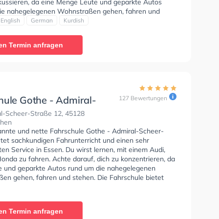
okussieren, da eine Menge Leute und geparkte Autos
ie nahegelegenen Wohnstraßen gehen, fahren und
ie Fahrschule bietet Perfekte Bedingungen um deine
English
German
Kurdish
 Klasse B, Klasse A, Klasse B Automatik, Klasse BE,
6, Klasse AM, Klasse BF17, Klasse A2, B196, B197,
en Termin anfragen
F und Klasse B197 zu erhalten. Der Unterricht kann auf
Englisch, Deutsch und Kurdisch stattfinden. Die Erste-
 in der Schule. Wir empfehlen dir auch online-theorie
C zu absolvieren, um dich gut auf die theoretische
Letzte Bewertung: "Ist gut super empfehlenswert
alles lernt man super freundlich man fühlt sich wohl"
hule Gothe - Admiral-
127 Bewertungen
-Straße
l-Scheer-Straße 12, 45128
chen
annte und nette Fahrschule Gothe - Admiral-Scheer-
etet sachkundigen Fahrunterricht und einen sehr
n Service in Essen. Du wirst lernen, mit einem Audi,
nda zu fahren. Achte darauf, dich zu konzentrieren, da
te und geparkte Autos rund um die nahegelegenen
en gehen, fahren und stehen. Die Fahrschule bietet
Bedingungen um deine Klasse A1, Klasse B, Klasse A,
, Klasse B96, Klasse AM, Klasse A2, Klasse C1, Klasse
e C, Klasse CE, Klasse D1, Klasse DE1, Klasse D, Klasse
en Termin anfragen
 L, Klasse T und Mofa - Prüfbescheinigung zu erhalten.