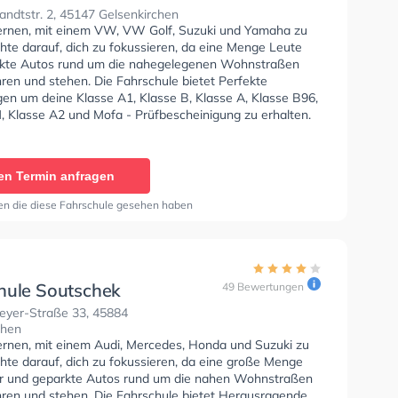
andstr
ndtstr. 2, 45147 Gelsenkirchen
lernen, mit einem VW, VW Golf, Suzuki und Yamaha zu
hte darauf, dich zu fokussieren, da eine Menge Leute
kte Autos rund um die nahegelegenen Wohnstraßen
ren und stehen. Die Fahrschule bietet Perfekte
en um deine Klasse A1, Klasse B, Klasse A, Klasse B96,
, Klasse A2 und Mofa - Prüfbescheinigung zu erhalten.
ertung: "Fahrlehrer (Kathy) sind einfach toll, super nett
. Kannte durch die Fahrstunden die meisten Fallen und
1a auf die Prüfung vorbereitet. Musste auch nie lange
en Termin anfragen
tunden etc. warten. Insgesamt beste Fahrschule, kann
iterempfehlen!!!"
en die diese Fahrschule gesehen haben
hule Soutschek
49 Bewertungen
eyer-Straße 33, 45884
chen
lernen, mit einem Audi, Mercedes, Honda und Suzuki zu
hte darauf, dich zu fokussieren, da eine große Menge
 und geparkte Autos rund um die nahen Wohnstraßen
hren und stehen. Die Fahrschule bietet Herausragende