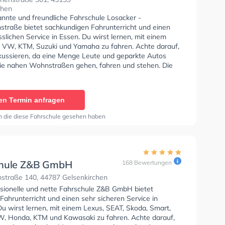
chen
annte und freundliche Fahrschule Losacker -
nstraße bietet sachkundigen Fahrunterricht und einen
sslichen Service in Essen. Du wirst lernen, mit einem
 VW, KTM, Suzuki und Yamaha zu fahren. Achte darauf,
okussieren, da eine Menge Leute und geparkte Autos
ie nahen Wohnstraßen gehen, fahren und stehen. Die
e bietet Hervorragende Bedingungen um deine Klasse
A, Mofa - Prüfbescheinigung, Klasse A1, Klasse BE,
6, Klasse AM und Klasse A2 zu erhalten.
en Termin anfragen
n die diese Fahrschule gesehen haben
chule Z&B GmbH
168 Bewertungen
straße 140, 44787 Gelsenkirchen
ssionelle und nette Fahrschule Z&B GmbH bietet
Fahrunterricht und einen sehr sicheren Service in
u wirst lernen, mit einem Lexus, SEAT, Skoda, Smart,
W, Honda, KTM und Kawasaki zu fahren. Achte darauf,