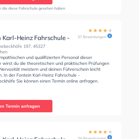
, Klasse C1, Klasse C1E, Klasse C, Klasse CE und Mofa -
inigung zu erhalten. Die Erste-Hilfe-Kurs in der Schule.
n die diese Fahrschule gesehen haben
len dir auch online-theorie tests am PC zu absolvieren,
t auf die theoretische Prüfung. In der Fahrschule
 - Saatbruchstraße Sie können einen Termin online
 Karl-Heinz Fahrschule -
37 Bewertungen
nebeckhöfe
ebeckhöfe 197, 45327
chen
mpathischen und qualifizierten Personal dieser
e wirst du die theoretischen und praktischen Prüfungen
Nervosität meistern und deinen Führerschein leicht
 In der Fontein Karl-Heinz Fahrschule -
ckhöfe Sie können einen Termin online anfragen.
en Termin anfragen
34 Bewertungen