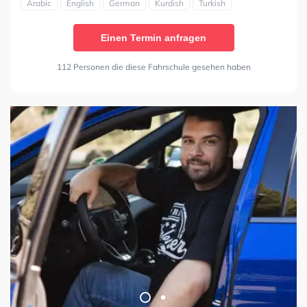
Arabic
English
German
Kurdish
Turkish
Einen Termin anfragen
112 Personen die diese Fahrschule gesehen haben