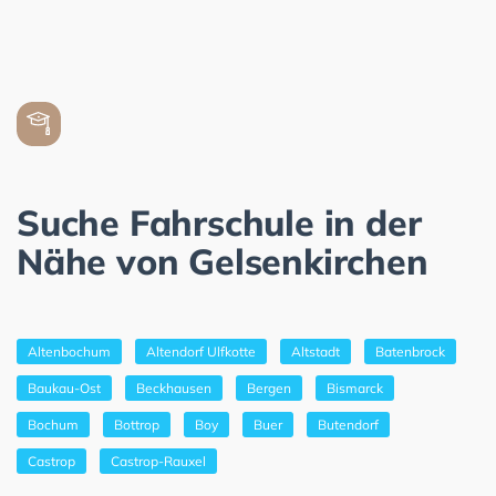
Suche Fahrschule in der
Nähe von Gelsenkirchen
Altenbochum
Altendorf Ulfkotte
Altstadt
Batenbrock
Baukau-Ost
Beckhausen
Bergen
Bismarck
Bochum
Bottrop
Boy
Buer
Butendorf
Castrop
Castrop-Rauxel