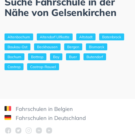
Suche Fahrschule in der
Nähe von Gelsenkirchen
Altenbochum
Altendorf Ulfkotte
Altstadt
Batenbrock
Baukau-Ost
Beckhausen
Bergen
Bismarck
Bochum
Bottrop
Boy
Buer
Butendorf
Castrop
Castrop-Rauxel
Fahrschulen in Belgien
Fahrschulen in Deutschland