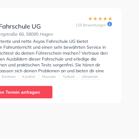
Fahrschule UG
129 Bewertungen
gstraße 66, 58095 Hagen
tente und nette Asyas Fahrschule UG bietet
n Fahrunterricht und einen sehr bewährten Service in
chtest du deinen Führerschein machen? Vertraue den
rten Ausbildern dieser Fahrschule und erledige die
hen und praktischen Tests sorgenfrei. Sie hören dir
passen sich deinen Problemen an und bieten dir eine
ung. Der Unterricht kann auf Englisch, Deutsch,
German
Kurdish
Russian
Turkish
Ukrainian
Russisch, Türkisch und Ukrainisch stattfinden. Die Erste-
 in der Schule. Wir empfehlen dir auch online-theorie
en Termin anfragen
C zu absolvieren, um dich gut auf die theoretische
etzte Bewertung: "Eine super freundliche fahrschule
ngenehme Preise. Die Fahrlehrer sind locker, lustig und
 Habe alles beim ersten Mal bestanden und kann die
e jedem empfehlen."