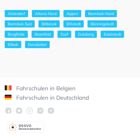
Alsterdorf
Altona-Nord
Appen
Barmbek-Nord
Barmbek-Süd
Billbrook
Billstedt
Bönningstedt
Borgfelde
Bramfeld
Dorf
Dulsberg
Eidelstedt
Eilbek
Eimsbüttel
Fahrschulen in Belgien
Fahrschulen in Deutschland
DSGV
O
Datenschutzkonform