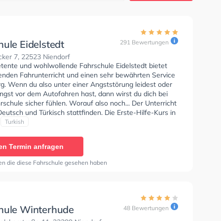
ule Eidelstedt
291 Bewertungen
ker 7, 22523 Niendorf
tente und wohlwollende Fahrschule Eidelstedt bietet
enden Fahrunterricht und einen sehr bewährten Service
g. Wenn du also unter einer Angststörung leidest oder
ngst vor dem Autofahren hast, dann wirst du dich bei
rschule sicher fühlen. Worauf also noch... Der Unterricht
eutsch und Türkisch stattfinden. Die Erste-Hilfe-Kurs in
. Wir empfehlen dir auch online-theorie tests am PC zu
Turkish
n, um dich gut auf die theoretische Prüfung.
en Termin anfragen
en die diese Fahrschule gesehen haben
hule Winterhude
48 Bewertungen