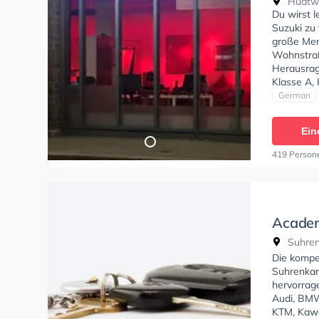
Hudtwa
Du wirst 
Suzuki zu 
große Men
Wohnstraß
Herausrag
Klasse A,
erhalten.
German
Ein
419 Person
Academ
Suhre
Suhren
Die kompe
Suhrenkam
hervorrag
Audi, BMW
KTM, Kawa