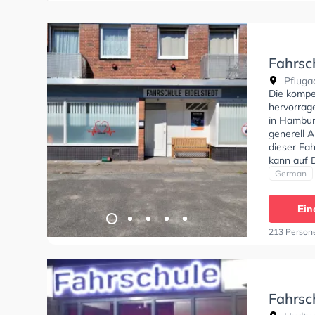
Fahrsch
Pflugac
Die kompe
hervorrag
in Hambur
generell A
dieser Fah
kann auf D
der Schule
German
absolviere
Ein
213 Person
Fahrsc