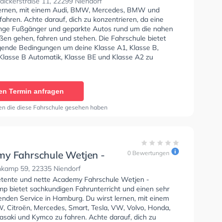
lckerstraße 11, 22299 Niendorf
lernen, mit einem Audi, BMW, Mercedes, BMW und
fahren. Achte darauf, dich zu konzentrieren, da eine
ge Fußgänger und geparkte Autos rund um die nahen
en gehen, fahren und stehen. Die Fahrschule bietet
ende Bedingungen um deine Klasse A1, Klasse B,
 Klasse B Automatik, Klasse BE und Klasse A2 zu
en Termin anfragen
en die diese Fahrschule gesehen haben
y Fahrschule Wetjen -
0 Bewertungen
nkamp
kamp 59, 22335 Niendorf
tente und nette Academy Fahrschule Wetjen -
p bietet sachkundigen Fahrunterricht und einen sehr
enden Service in Hamburg. Du wirst lernen, mit einem
, Citroën, Mercedes, Smart, Tesla, VW, Volvo, Honda,
saki und Kymco zu fahren. Achte darauf, dich zu