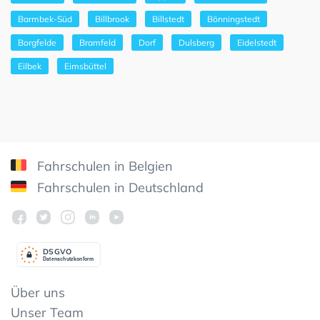
Barmbek-Süd
Billbrook
Billstedt
Bönningstedt
Borgfelde
Bramfeld
Dorf
Dulsberg
Eidelstedt
Eilbek
Eimsbüttel
Fahrschulen in Belgien
Fahrschulen in Deutschland
DSGV
O
Datenschutzkonform
Über uns
Unser Team