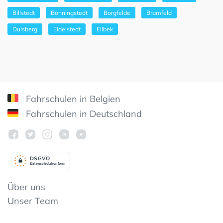
Billstedt
Bönningstedt
Borgfelde
Bramfeld
Dulsberg
Eidelstedt
Eilbek
Fahrschulen in Belgien
Fahrschulen in Deutschland
DSGV
O
Datenschutzkonform
Über uns
Unser Team