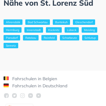
Nähe von St. Lorenz Süd
Ahrensbök
Bad Schwartau
Buntekuh
Gleschendorf
Herrnburg
Innenstadt
Kücknitz
Lübeck
Moisling
Pansdorf
Ratekau
Reinfeld
Scharbeutz
Schlutup
Sereetz
Fahrschulen in Belgien
Fahrschulen in Deutschland