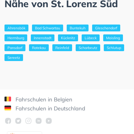
Nähe von St. Lorenz Süd
Ahrensbök
Bad Schwartau
Buntekuh
Gleschendorf
Herrnburg
Innenstadt
Kücknitz
Lübeck
Moisling
Pansdorf
Ratekau
Reinfeld
Scharbeutz
Schlutup
Sereetz
Fahrschulen in Belgien
Fahrschulen in Deutschland