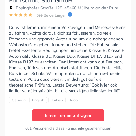
Fahrschule Star GmbH
Eppinghofer Straße 128, 45468 Mülheim an der Ruhr
599 Bewertungen
Du wirst lernen, mit einem Volkswagen und Mercedes-Benz
zu fahren. Achte darauf, dich zu fokussieren, da viele
Personen und geparkte Autos rund um die nahegelegenen
Wohnstraßen gehen, fahren und stehen. Die Fahrschule
bietet Exzellente Bedingungen um deine Klasse B, Klasse B
Automatik, Klasse BE, Klasse B96, Klasse BF17, B197 und
Klasse B197 zu erhalten. Der Unterricht kann auf Deutsch,
Englisch, Türkisch und Arabisch stattfinden. Die Erste-Hilfe-
Kurs in der Schule. Wir empfehlen dir auch online-theorie
tests am PC zu absolvieren, um dich gut auf die
theoretische Prüfung. Letzte Bewertung: "Çok iyiler çok
ilgililer ve güler yüzlüler bir aile sıcaklığına ilgileniyorlar ￼"
German
English
Turkish
Arabic
Einen Termin anfragen
601 Personen die diese Fahrschule gesehen haben