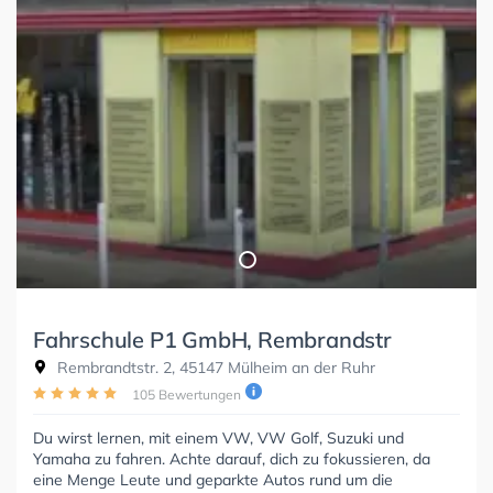
Fahrschule P1 GmbH, Rembrandstr
Rembrandtstr. 2, 45147 Mülheim an der Ruhr
105 Bewertungen
Du wirst lernen, mit einem VW, VW Golf, Suzuki und
Yamaha zu fahren. Achte darauf, dich zu fokussieren, da
eine Menge Leute und geparkte Autos rund um die