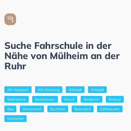
Suche Fahrschule in der
Nähe von Mülheim an der
Ruhr
Alt-Hamborn
Alt-Homberg
Altstadt
Altstadt
Batenbrock
Beckhausen
Beeck
Bergheim
Bottrop
Boy
Breitscheid
Buchholz
Butendorf
Dahlhausen
Dellviertel