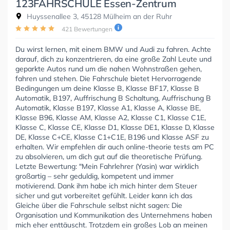
123FAHRSCHULE Essen-Zentrum
Huyssenallee 3, 45128 Mülheim an der Ruhr
421 Bewertungen
Du wirst lernen, mit einem BMW und Audi zu fahren. Achte
darauf, dich zu konzentrieren, da eine große Zahl Leute und
geparkte Autos rund um die nahen Wohnstraßen gehen,
fahren und stehen. Die Fahrschule bietet Hervorragende
Bedingungen um deine Klasse B, Klasse BF17, Klasse B
Automatik, B197, Auffrischung B Schaltung, Auffrischung B
Automatik, Klasse B197, Klasse A1, Klasse A, Klasse BE,
Klasse B96, Klasse AM, Klasse A2, Klasse C1, Klasse C1E,
Klasse C, Klasse CE, Klasse D1, Klasse DE1, Klasse D, Klasse
DE, Klasse C+CE, Klasse C1+C1E, B196 und Klasse ASF zu
erhalten. Wir empfehlen dir auch online-theorie tests am PC
zu absolvieren, um dich gut auf die theoretische Prüfung.
Letzte Bewertung: "Mein Fahrlehrer (Yasin) war wirklich
großartig – sehr geduldig, kompetent und immer
motivierend. Dank ihm habe ich mich hinter dem Steuer
sicher und gut vorbereitet gefühlt. Leider kann ich das
Gleiche über die Fahrschule selbst nicht sagen: Die
Organisation und Kommunikation des Unternehmens haben
mich eher enttäuscht. Trotzdem ein großes Lob an meinen