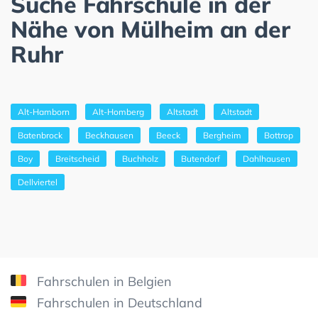
Suche Fahrschule in der
Nähe von Mülheim an der
Ruhr
Alt-Hamborn
Alt-Homberg
Altstadt
Altstadt
Batenbrock
Beckhausen
Beeck
Bergheim
Bottrop
Boy
Breitscheid
Buchholz
Butendorf
Dahlhausen
Dellviertel
Fahrschulen in Belgien
Fahrschulen in Deutschland