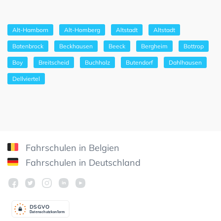
Alt-Hamborn
Alt-Homberg
Altstadt
Altstadt
Batenbrock
Beckhausen
Beeck
Bergheim
Bottrop
Boy
Breitscheid
Buchholz
Butendorf
Dahlhausen
Dellviertel
Fahrschulen in Belgien
Fahrschulen in Deutschland
DSGV
O
Datenschutzkonform