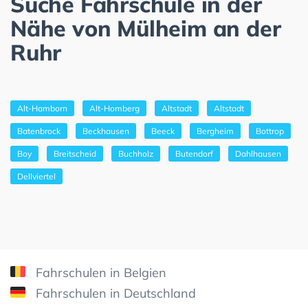
Suche Fahrschule in der
Nähe von Mülheim an der
Ruhr
Alt-Hamborn
Alt-Homberg
Altstadt
Altstadt
Batenbrock
Beckhausen
Beeck
Bergheim
Bottrop
Boy
Breitscheid
Buchholz
Butendorf
Dahlhausen
Dellviertel
Fahrschulen in Belgien
Fahrschulen in Deutschland