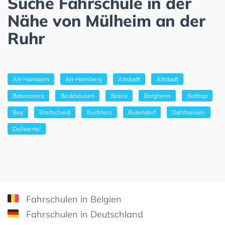
Suche Fahrschule in der
Nähe von Mülheim an der
Ruhr
Alt-Hamborn
Alt-Homberg
Altstadt
Altstadt
Batenbrock
Beckhausen
Beeck
Bergheim
Bottrop
Boy
Breitscheid
Buchholz
Butendorf
Dahlhausen
Dellviertel
Fahrschulen in Belgien
Fahrschulen in Deutschland