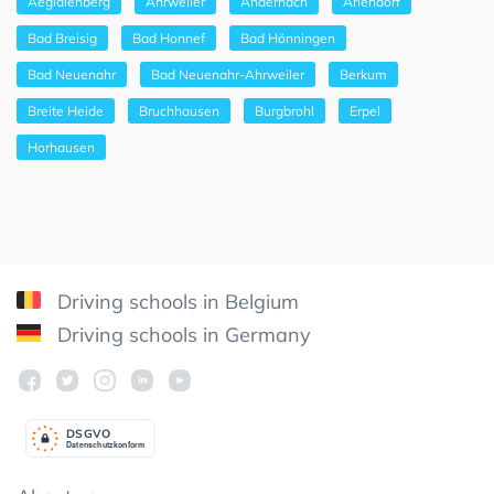
Aegidienberg
Ahrweiler
Andernach
Ariendorf
Bad Breisig
Bad Honnef
Bad Hönningen
Bad Neuenahr
Bad Neuenahr-Ahrweiler
Berkum
Breite Heide
Bruchhausen
Burgbrohl
Erpel
Horhausen
Driving schools in Belgium
Driving schools in Germany
DSGV
O
Datenschutzkonform