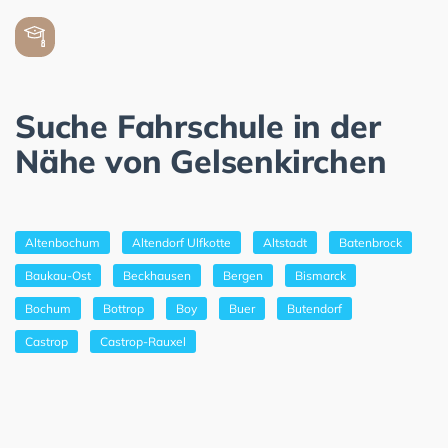
Suche Fahrschule in der
Nähe von Gelsenkirchen
Altenbochum
Altendorf Ulfkotte
Altstadt
Batenbrock
Baukau-Ost
Beckhausen
Bergen
Bismarck
Bochum
Bottrop
Boy
Buer
Butendorf
Castrop
Castrop-Rauxel