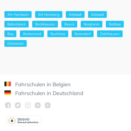
Alt-Hamborn
Alt-Homberg
Altstadt
Altstadt
Batenbrock
Beckhausen
Beeck
Bergheim
Bottrop
Boy
Breitscheid
Buchholz
Butendorf
Dahlhausen
Dellviertel
Fahrschulen in Belgien
Fahrschulen in Deutschland
DSGV
O
Datenschutzkonform