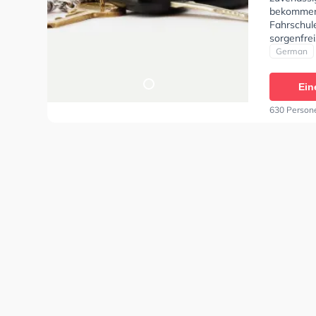
bekommen?
Fahrschule
sorgenfrei
an und bie
German
Fahrschul
Ein
630 Person