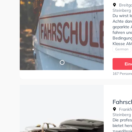
Alexan
Breitg
Steinberg
Du wirst 
Achte dara
geparkte 
fahren un
Bedingung
Klasse AM
empfehlen
German
dich gut a
Stefan in
Ein
anfragen.
167 Person
Fahrsc
Frankfu
Steinberg
Die profes
bietet he
zuverläss