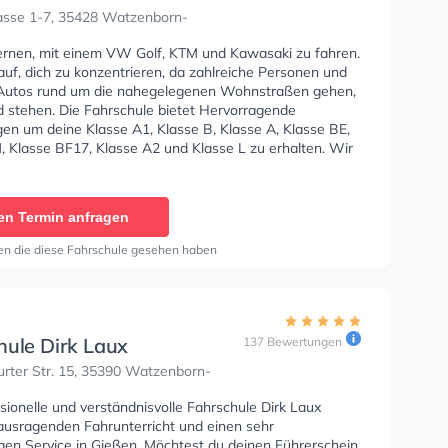
der Nix
asse 1-7, 35428 Watzenborn-
lernen, mit einem VW Golf, KTM und Kawasaki zu fahren.
uf, dich zu konzentrieren, da zahlreiche Personen und
Autos rund um die nahegelegenen Wohnstraßen gehen,
d stehen. Die Fahrschule bietet Hervorragende
en um deine Klasse A1, Klasse B, Klasse A, Klasse BE,
, Klasse BF17, Klasse A2 und Klasse L zu erhalten. Wir
 dir auch online-theorie tests am PC zu absolvieren, um
uf die theoretische Prüfung. In der Fahrschule Bulla
h Alexander Nix Sie können einen Termin online
en Termin anfragen
en die diese Fahrschule gesehen haben
hule Dirk Laux
137 Bewertungen
rter Str. 15, 35390 Watzenborn-
sionelle und verständnisvolle Fahrschule Dirk Laux
rausragenden Fahrunterricht und einen sehr
igen Service in Gießen. Möchtest du deinen Führerschein