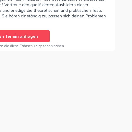
 Vertraue den qualifizierten Ausbildern dieser
 und erledige die theoretischen und praktischen Tests
. Sie hören dir ständig zu, passen sich deinen Problemen
ten dir eine abgestimmte Lernerfahrung. In der
e Dirk Laux Sie können einen Termin online anfragen.
en Termin anfragen
en die diese Fahrschule gesehen haben