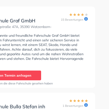
hule Graf GmbH
15 Bewertungen
straße 47A, 35390 Watzenborn-
annte und freundliche Fahrschule Graf GmbH bietet
n Fahrunterricht und einen sehr sicheren Service in
u wirst lernen, mit einem SEAT, Skoda, Honda und
fahren. Achte darauf, dich zu fokussieren, da viele
und geparkte Autos rund um die nahen Wohnstraßen
hren und stehen. Die Fahrschule bietet Hervorragende
en um deine Klasse A1, Klasse B, Klasse A, Klasse AM,
, Mofa - Prüfbescheinigung, Klasse B Automatik, Klasse
se BF17 und B196 zu erhalten. Wir empfehlen dir auch
en Termin anfragen
orie tests am PC zu absolvieren, um dich gut auf die
che Prüfung. In der Fahrschule Graf GmbH Sie können
en die diese Fahrschule gesehen haben
in online anfragen. Letzte Bewertung: "Also ich bin
frieden mit der Fahrschule. Ebenfalls mein Fahrlehrer
war immer sehr geduldig und hat es mir sehr gut und
rklärt und mir viel Sicherheit gegeben. Kann ich nur
👍 Ein riesen Dankeschön!!!"
ule Bulla Stefan inh
1 Bewertungen