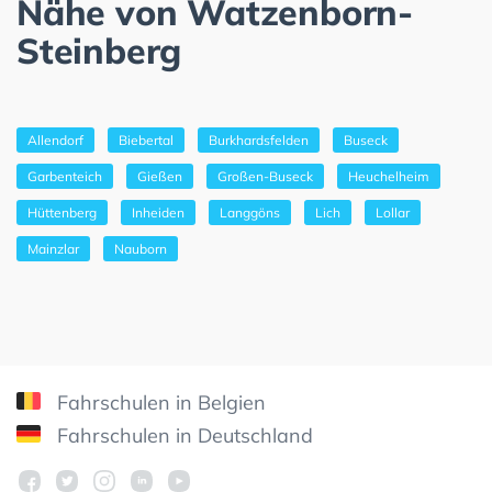
Nähe von Watzenborn-
Steinberg
Allendorf
Biebertal
Burkhardsfelden
Buseck
Garbenteich
Gießen
Großen-Buseck
Heuchelheim
Hüttenberg
Inheiden
Langgöns
Lich
Lollar
Mainzlar
Nauborn
Fahrschulen in Belgien
Fahrschulen in Deutschland