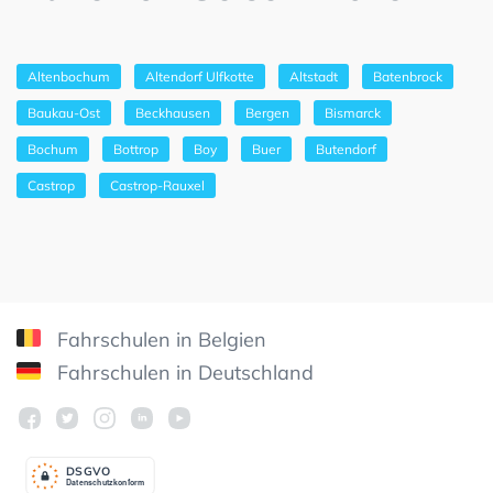
Altenbochum
Altendorf Ulfkotte
Altstadt
Batenbrock
Baukau-Ost
Beckhausen
Bergen
Bismarck
Bochum
Bottrop
Boy
Buer
Butendorf
Castrop
Castrop-Rauxel
Fahrschulen in Belgien
Fahrschulen in Deutschland
DSGV
O
Datenschutzkonform