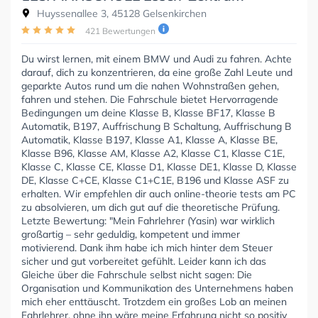
Huyssenallee 3, 45128 Gelsenkirchen
421 Bewertungen
Du wirst lernen, mit einem BMW und Audi zu fahren. Achte
darauf, dich zu konzentrieren, da eine große Zahl Leute und
geparkte Autos rund um die nahen Wohnstraßen gehen,
fahren und stehen. Die Fahrschule bietet Hervorragende
Bedingungen um deine Klasse B, Klasse BF17, Klasse B
Automatik, B197, Auffrischung B Schaltung, Auffrischung B
Automatik, Klasse B197, Klasse A1, Klasse A, Klasse BE,
Klasse B96, Klasse AM, Klasse A2, Klasse C1, Klasse C1E,
Klasse C, Klasse CE, Klasse D1, Klasse DE1, Klasse D, Klasse
DE, Klasse C+CE, Klasse C1+C1E, B196 und Klasse ASF zu
erhalten. Wir empfehlen dir auch online-theorie tests am PC
zu absolvieren, um dich gut auf die theoretische Prüfung.
Letzte Bewertung: "Mein Fahrlehrer (Yasin) war wirklich
großartig – sehr geduldig, kompetent und immer
motivierend. Dank ihm habe ich mich hinter dem Steuer
sicher und gut vorbereitet gefühlt. Leider kann ich das
Gleiche über die Fahrschule selbst nicht sagen: Die
Organisation und Kommunikation des Unternehmens haben
mich eher enttäuscht. Trotzdem ein großes Lob an meinen
Fahrlehrer, ohne ihn wäre meine Erfahrung nicht so positiv