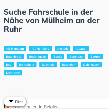
Suche Fahrschule in der
Nähe von Mülheim an der
Ruhr
Alt-Hamborn
Alt-Homberg
Altstadt
Altstadt
Batenbrock
Beckhausen
Beeck
Bergheim
Bottrop
Boy
Breitscheid
Buchholz
Butendorf
Dahlhausen
Dellviertel
Filter
Fahrschulen in Belgien