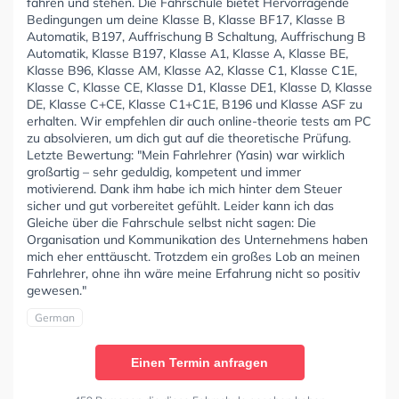
fahren und stehen. Die Fahrschule bietet Hervorragende
Bedingungen um deine Klasse B, Klasse BF17, Klasse B
Automatik, B197, Auffrischung B Schaltung, Auffrischung B
Automatik, Klasse B197, Klasse A1, Klasse A, Klasse BE,
Klasse B96, Klasse AM, Klasse A2, Klasse C1, Klasse C1E,
Klasse C, Klasse CE, Klasse D1, Klasse DE1, Klasse D, Klasse
DE, Klasse C+CE, Klasse C1+C1E, B196 und Klasse ASF zu
erhalten. Wir empfehlen dir auch online-theorie tests am PC
zu absolvieren, um dich gut auf die theoretische Prüfung.
Letzte Bewertung: "Mein Fahrlehrer (Yasin) war wirklich
großartig – sehr geduldig, kompetent und immer
motivierend. Dank ihm habe ich mich hinter dem Steuer
sicher und gut vorbereitet gefühlt. Leider kann ich das
Gleiche über die Fahrschule selbst nicht sagen: Die
Organisation und Kommunikation des Unternehmens haben
mich eher enttäuscht. Trotzdem ein großes Lob an meinen
Fahrlehrer, ohne ihn wäre meine Erfahrung nicht so positiv
gewesen."
German
Einen Termin anfragen