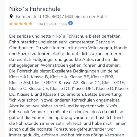
Niko`s Fahrschule
Bermensfeld 105, 46047 Mülheim an der Ruhr
194 Bewertungen
Die seriöse und nette Niko`s Fahrschule bietet perfekten
Fahrunterricht und einen sehr kompetenten Service in
Oberhausen. Du wirst lernen, mit einem Volkswagen, Honda
und Suzuki zu fahren. Achte darauf, dich zu konzentrieren,
da reichlich Fußgänger und geparkte Autos rund um die
nahegelegenen Wohnstraßen gehen, fahren und stehen.
Die Fahrschule bietet Exzellente Bedingungen um deine
Klasse A1, Klasse B, Klasse A, Klasse BE, Klasse B96,
Klasse AM, Klasse BF17, Klasse A2, Klasse C1, Klasse C1E,
Klasse C, Klasse CE, Klasse D1, Klasse DE1, Klasse D, Klasse
DE, Klasse L und Klasse T zu erhalten. Letzte Bewertung:
"Ich war schon in zwei anderen fahrschulen angemeldet.
Aber keine war bisher so toll und kompetent wie Niko's
Fahrschule.Vender ich möchte dir danken, dass du mich so
gut auf die Führerscheinprüfung vorbereitet hast. Ich fand
die Fahrstunden immer sehr lehrreich und habe mich immer
schon auf die nächste Fahrstunde gefreut.Vender war
immer geduldig, erfahren und hat mir das nötige Vertrauen