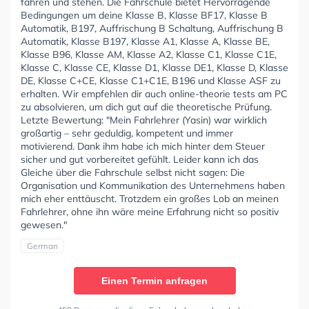
fahren und stehen. Die Fahrschule bietet Hervorragende
Bedingungen um deine Klasse B, Klasse BF17, Klasse B
Automatik, B197, Auffrischung B Schaltung, Auffrischung B
Automatik, Klasse B197, Klasse A1, Klasse A, Klasse BE,
Klasse B96, Klasse AM, Klasse A2, Klasse C1, Klasse C1E,
Klasse C, Klasse CE, Klasse D1, Klasse DE1, Klasse D, Klasse
DE, Klasse C+CE, Klasse C1+C1E, B196 und Klasse ASF zu
erhalten. Wir empfehlen dir auch online-theorie tests am PC
zu absolvieren, um dich gut auf die theoretische Prüfung.
Letzte Bewertung: "Mein Fahrlehrer (Yasin) war wirklich
großartig – sehr geduldig, kompetent und immer
motivierend. Dank ihm habe ich mich hinter dem Steuer
sicher und gut vorbereitet gefühlt. Leider kann ich das
Gleiche über die Fahrschule selbst nicht sagen: Die
Organisation und Kommunikation des Unternehmens haben
mich eher enttäuscht. Trotzdem ein großes Lob an meinen
Fahrlehrer, ohne ihn wäre meine Erfahrung nicht so positiv
gewesen."
German
Einen Termin anfragen