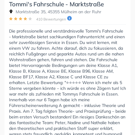
Tommi's Fahrschule - Marktstraße
Marktstraße 35, 45355 Mülheim an der Ruhr
410 Bewertungen
Die professionelle und verständnisvolle Tommi's Fahrschule
- Marktstraße bietet sachkundigen Fahrunterricht und einen
sehr zuverlässigen Service in Essen. Du wirst lernen, mit
einem VW zu fahren. Achte darauf, dich zu fokussieren, da
reichlich Fußgänger und geparkte Autos rund um die nahen
Wohnstraßen gehen, fahren und stehen. Die Fahrschule
bietet Hervorragende Bedingungen um deine Klasse A1,
Klasse B, Klasse A, Klasse BE, Klasse B96, Klasse AM,
Klasse BF17, Klasse A2, Klasse C und Klasse CE zu
erhalten. Letzte Bewertung: "⭐⭐⭐⭐⭐ Wenn ich mehr als 5
Sterne vergeben könnte – ich würde es ohne Zögern tun! Ich
war mehr als zufrieden mit Tommys Fahrschule in Essen.
Innerhalb von nur 6 Tagen habe ich meine
Führerscheinerweiterung A gemacht – inklusive Theorie und
Praxis. Am 7. Tag folgten Theorie- und Praxisprüfung – beide
beim ersten Versuch bestanden! Ein riesiges Dankeschön an
das fantastische Team: Peter, Nadine und Nathalie haben
den theoretischen und praktischen Stoff super erklärt,
waren stets freundlich, geduldig, kompetent und humorvoll.