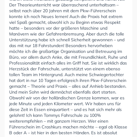
Der Theorieunterricht war überraschend unterhaltsam –
selbst nach über 20 Jahren mit dem Pkw-Führerschein
konnte ich noch Neues lernen! Auch die Praxis hat extrem
viel Spaß gemacht, obwohl ich zu Beginn etwas Respekt
hatte – besonders vor der größeren Maschine und
Manövern wie der Gefahrenbremsung. Aber durch die tolle
Unterstützung habe ich schnell Sicherheit gewonnen – und
das mit nur 18 Fahrstunden! Besonders hervorheben
möchte ich die großartige Organisation und Betreuung im
Büro, vor allem durch Anke, die mit Freundlichkeit, Ruhe und
Professionalität einfach alles im Griff hat. Sie ist wirklich das
Herzstück der Fahrschule, unterstützt von einem ebenso
tollen Team im Hintergrund. Auch meine Schwiegertochter
hat dort in nur 10 Tagen erfolgreich ihren Pkw-Führerschein
gemacht – Theorie und Praxis – alles auf Anhieb bestanden.
Und mein Sohn wird demnächst ebenfalls dort starten.
Obwohl wir von der holländischen Grenze kommen, war es
jede Minute und jeden Kilometer wert. Wir haben uns für
diese Zeit in Essen einquartiert – und es hat sich mehr als
gelohnt! Ich kann Tommys Fahrschule zu 100%
weiterempfehlen – mit ganzem Herzen. Wer einen
Führerschein im Crashkurs machen möchte – egal ob Klasse
B oder A – ist hier in den besten Händen. Es ist absolut