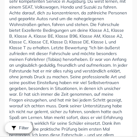
sehr kompetenten Service in Augsburg. Du wirst lernen, mit
einem SEAT, Volkswagen, Honda und Suzuki zu fahren.
Achte darauf, dich zu konzentrieren, da zahlreiche Personen
und geparkte Autos rund um die nahegelegenen
Wohnstraßen gehen, fahren und stehen. Die Fahrschule
bietet Exzellente Bedingungen um deine Klasse A1, Klasse
B, Klasse A, Klasse BE, Klasse B96, Klasse AM, Klasse A2,
Klasse C, Klasse CE, Klasse D, Klasse DE, Klasse L und
Klasse T zu erhalten. Letzte Bewertung: "Ich bin äußerst
zufrieden mit dieser Fahrschule und möchte besonders
meinen Fahrlehrer (Tobias) hervorheben. Er war von Anfang
an unglaublich geduldig, freundlich und aufmerksam. In jeder
Fahrstunde hat er mir alles ruhig und verständlich erklärt,
ohne jemals Druck zu machen. Seine professionelle Art und
seine positive Einstellung haben mir viel Selbstvertrauen
gegeben, besonders in Situationen, in denen ich unsicher
war. Er hat sich immer die Zeit genommen, auf meine
Fragen einzugehen, und hat mir bei jedem Schritt gezeigt,
worauf ich achten muss. Dank seiner Unterstützung habe
ich nicht nur gelernt, sicher zu fahren, sondern hatte auch
Spaß am Lernen. Man merkt sofort, dass er viel Erfahrung
hat und sich wirklich für seine Schüler einsetzt. Dank ihm
Filter
habe ich meine praktische Prüfung beim ersten Mal
bestanden. Ich kann diese Fahrschule – und vor allem