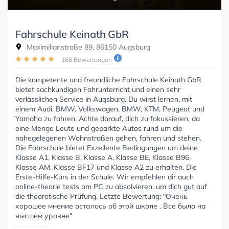
Fahrschule Keinath GbR
Maximilianstraße 89, 86150 Augsburg
168 Bewertungen
Die kompetente und freundliche Fahrschule Keinath GbR
bietet sachkundigen Fahrunterricht und einen sehr
verlässlichen Service in Augsburg. Du wirst lernen, mit
einem Audi, BMW, Volkswagen, BMW, KTM, Peugeot und
Yamaha zu fahren. Achte darauf, dich zu fokussieren, da
eine Menge Leute und geparkte Autos rund um die
nahegelegenen Wohnstraßen gehen, fahren und stehen.
Die Fahrschule bietet Exzellente Bedingungen um deine
Klasse A1, Klasse B, Klasse A, Klasse BE, Klasse B96,
Klasse AM, Klasse BF17 und Klasse A2 zu erhalten. Die
Erste-Hilfe-Kurs in der Schule. Wir empfehlen dir auch
online-theorie tests am PC zu absolvieren, um dich gut auf
die theoretische Prüfung. Letzte Bewertung: "Очень
хорошее мнение осталось об этой школе . Все было на
высшем уровне"